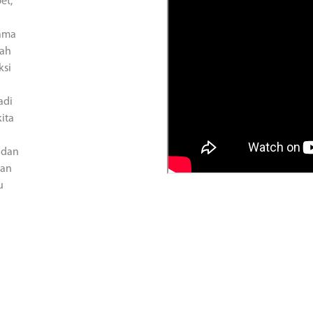
et,
lama
lah
ksi
adi
ita
 dan
kan
u