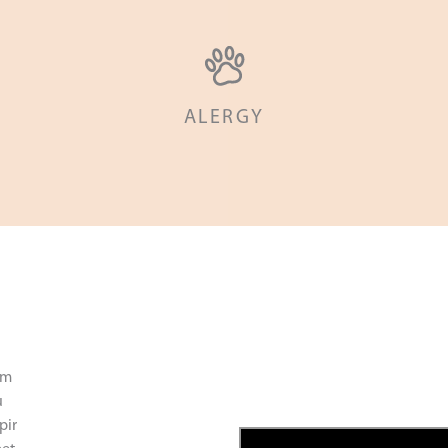
ALERGY
am
u
pir