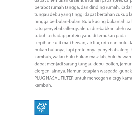
dapat ditemukan di semua rumah pada sprei, karp
perabot rumah tangga, dan dinding rumah. Kadar
tungau debu yang tinggi dapat bertahan cukup 
hingga berbulan-bulan. Bulu kucing bukanlah sa
satu penyebab allergy, alergi disebabkan oleh rea
tubuh terhadap protein yang di temukan pada
serpihan kulit mati hewan, air liur, urin dan bulu. J
bukan bulunya, tapi proteinnya penyebab alergi k
kambuh, walau bulu bukan masalah, bulu hewan
dapat menjadi sarang tungau debu, pollen, jamur
elergen lainnya. Namun tetaplah waspada, guna
PLUG NASAL FILTER untuk mencegah alergy kam
kambuh.