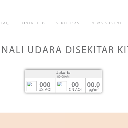
FAQ
CONTACT US
SERTIFIKASI
NEWS & EVENT
ENALI UDARA DISEKITAR KI
Jakarta
00:00AM
000
00
00.0
3
US AQI
CN AQI
µg/m