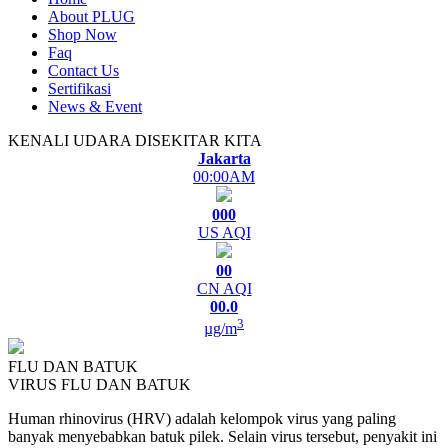
About PLUG
Shop Now
Faq
Contact Us
Sertifikasi
News & Event
KENALI UDARA DISEKITAR KITA
Jakarta
00:00AM
000
US AQI
00
CN AQI
00.0
3
µg/m
FLU DAN BATUK
VIRUS FLU DAN BATUK
Human rhinovirus (HRV) adalah kelompok virus yang paling
banyak menyebabkan batuk pilek. Selain virus tersebut, penyakit ini