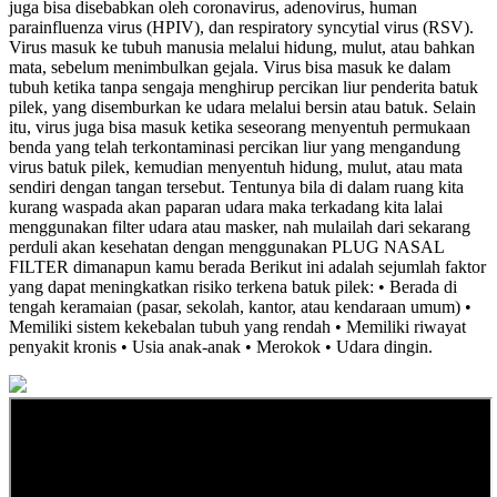
juga bisa disebabkan oleh coronavirus, adenovirus, human
parainfluenza virus (HPIV), dan respiratory syncytial virus (RSV).
Virus masuk ke tubuh manusia melalui hidung, mulut, atau bahkan
mata, sebelum menimbulkan gejala. Virus bisa masuk ke dalam
tubuh ketika tanpa sengaja menghirup percikan liur penderita batuk
pilek, yang disemburkan ke udara melalui bersin atau batuk. Selain
itu, virus juga bisa masuk ketika seseorang menyentuh permukaan
benda yang telah terkontaminasi percikan liur yang mengandung
virus batuk pilek, kemudian menyentuh hidung, mulut, atau mata
sendiri dengan tangan tersebut. Tentunya bila di dalam ruang kita
kurang waspada akan paparan udara maka terkadang kita lalai
menggunakan filter udara atau masker, nah mulailah dari sekarang
perduli akan kesehatan dengan menggunakan PLUG NASAL
FILTER dimanapun kamu berada Berikut ini adalah sejumlah faktor
yang dapat meningkatkan risiko terkena batuk pilek: • Berada di
tengah keramaian (pasar, sekolah, kantor, atau kendaraan umum) •
Memiliki sistem kekebalan tubuh yang rendah • Memiliki riwayat
penyakit kronis • Usia anak-anak • Merokok • Udara dingin.